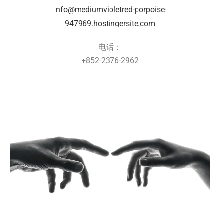
info@mediumvioletred-porpoise-
947969.hostingersite.com
电话：
+852-2376-2962